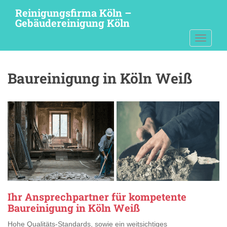
S
Reinigungsfirma Köln –
k
Gebäudereinigung Köln
i
TOGGLE
p
t
o
Baureinigung in Köln Weiß
m
a
i
n
c
o
n
t
e
n
t
Ihr Ansprechpartner für kompetente
Baureinigung in Köln Weiß
Hohe Qualitäts-Standards, sowie ein weitsichtiges