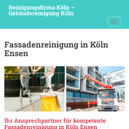
S
Reinigungsfirma Köln –
k
Gebäudereinigung Köln
i
TOGGLE
p
t
o
Fassadenreinigung in Köln
m
a
Ensen
i
n
c
o
n
t
e
n
t
Ihr Ansprechpartner für kompetente
Fassadenreinigung in Köln Ensen