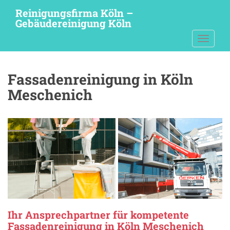
S
Reinigungsfirma Köln –
k
Gebäudereinigung Köln
i
TOGGLE
p
t
o
Fassadenreinigung in Köln
m
a
Meschenich
i
n
c
o
n
t
e
n
t
Ihr Ansprechpartner für kompetente
Fassadenreinigung in Köln Meschenich