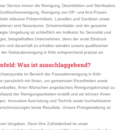
er Service immer die Reinigung, Desinfektion und Sterilisation.
Großküchenreinigung, Reinigung von OP- und Arzt-Praxen.
beln inklusive Polstermöbeln, Lamellen und Gardinen sowie
 Weiteren sind Nassräume, Schwimmbäder und der gesamte
egte Umgebung ist schließlich ein Indikator für Seriosität und
ähiges, beispielhaftes Unternehmen, denn der erste Eindruck
ern und dauerhaft zu erhalten wenden unsere qualifizierten
 in der Gebäudereinigung in Köln entsprechend präzise an.
nfeld
: Was ist ausschlaggebend?
-Schwerpunkte im Bereich der Fassadenreinigung in Köln
en persönlich mit Ihnen, um gemeinsam Einzelheiten sowie
dividuelles, Ihren Wünschen angedachtes Reinigungskonzept zu
 Aufwand der Reinigungsarbeiten erstellt und wir können Ihnen
igen. Innovative Ausrüstung und Technik sowie hochwirksame
Verschmutzungen beste Resultate. Unsere Preisgestaltung ist
hren Vorgaben. Denn Ihre Zufriedenheit ist unser