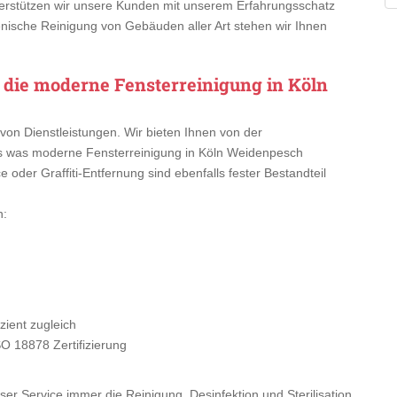
rstützen wir unsere Kunden mit unserem Erfahrungsschatz
enische Reinigung von Gebäuden aller Art stehen wir Ihnen
r die moderne Fensterreinigung in Köln
von Dienstleistungen. Wir bieten Ihnen von der
es was moderne Fensterreinigung in Köln Weidenpesch
oder Graffiti-Entfernung sind ebenfalls fester Bestandteil
n:
ient zugleich
SO 18878 Zertifizierung
er Service immer die Reinigung, Desinfektion und Sterilisation.