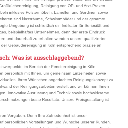
Großküchenreinigung, Reinigung von OP- und Arzt-Praxen.
beln inklusive Polstermöbeln, Lamellen und Gardinen sowie
 Weiteren sind Nassräume, Schwimmbäder und der gesamte
egte Umgebung ist schließlich ein Indikator für Seriosität und
ähiges, beispielhaftes Unternehmen, denn der erste Eindruck
ern und dauerhaft zu erhalten wenden unsere qualifizierten
 in der Gebäudereinigung in Köln entsprechend präzise an.
esch
: Was ist ausschlaggebend?
Schwerpunkte im Bereich der Fensterreinigung in Köln
n persönlich mit Ihnen, um gemeinsam Einzelheiten sowie
dividuelles, Ihren Wünschen angedachtes Reinigungskonzept zu
 Aufwand der Reinigungsarbeiten erstellt und wir können Ihnen
igen. Innovative Ausrüstung und Technik sowie hochwirksame
Verschmutzungen beste Resultate. Unsere Preisgestaltung ist
hren Vorgaben. Denn Ihre Zufriedenheit ist unser
auf persönlichen Vorstellungen und Wünsche unserer Kunden.