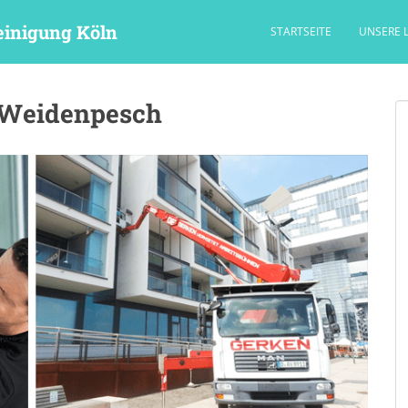
einigung Köln
STARTSEITE
UNSERE 
n Weidenpesch