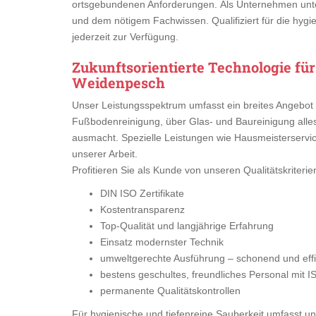
ortsgebundenen Anforderungen. Als Unternehmen unte
und dem nötigem Fachwissen. Qualifiziert für die hygi
jederzeit zur Verfügung.
Zukunftsorientierte Technologie fü
Weidenpesch
Unser Leistungsspektrum umfasst ein breites Angebot 
Fußbodenreinigung, über Glas- und Baureinigung all
ausmacht. Spezielle Leistungen wie Hausmeisterservice 
unserer Arbeit.
Profitieren Sie als Kunde von unseren Qualitätskriterie
DIN ISO Zertifikate
Kostentransparenz
Top-Qualität und langjährige Erfahrung
Einsatz modernster Technik
umweltgerechte Ausführung – schonend und effiz
bestens geschultes, freundliches Personal mit I
permanente Qualitätskontrollen
Für hygienische und tiefenreine Sauberkeit umfasst uns