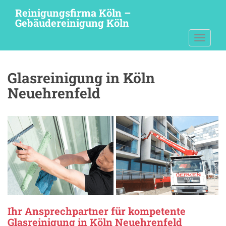
S
Reinigungsfirma Köln –
k
Gebäudereinigung Köln
i
TOGGLE
p
t
o
Glasreinigung in Köln
m
a
Neuehrenfeld
i
n
c
o
n
t
e
n
t
Ihr Ansprechpartner für kompetente
Glasreinigung in Köln Neuehrenfeld