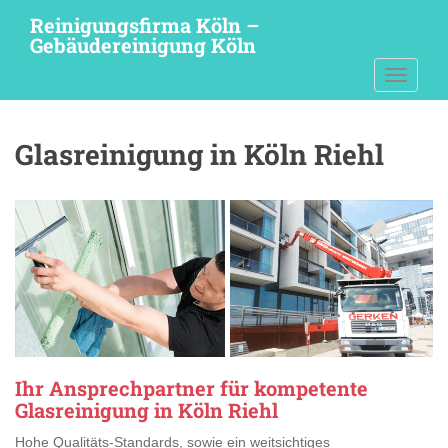
S
Reinigungsfirma Köln –
k
Gebäudereinigung Köln
i
TOGGLE
p
t
o
Glasreinigung in Köln Riehl
m
a
i
n
c
o
n
t
e
n
t
Ihr Ansprechpartner für kompetente
Glasreinigung in Köln Riehl
Hohe Qualitäts-Standards, sowie ein weitsichtiges