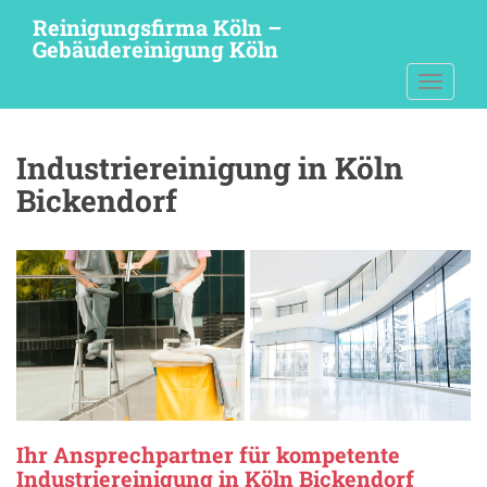
S
Reinigungsfirma Köln –
k
Gebäudereinigung Köln
i
TOGGLE
p
t
o
Industriereinigung in Köln
m
a
Bickendorf
i
n
c
o
n
t
e
n
t
Ihr Ansprechpartner für kompetente
Industriereinigung in Köln Bickendorf