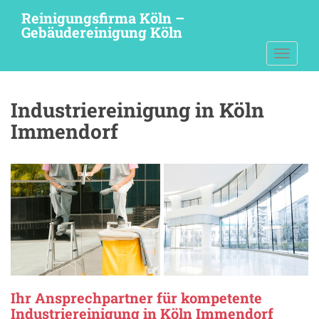
S
Reinigungsfirma Köln –
k
Gebäudereinigung Köln
i
TOGGLE
p
t
o
Industriereinigung in Köln
m
a
Immendorf
i
n
c
o
n
t
e
n
t
Ihr Ansprechpartner für kompetente
Industriereinigung in Köln Immendorf