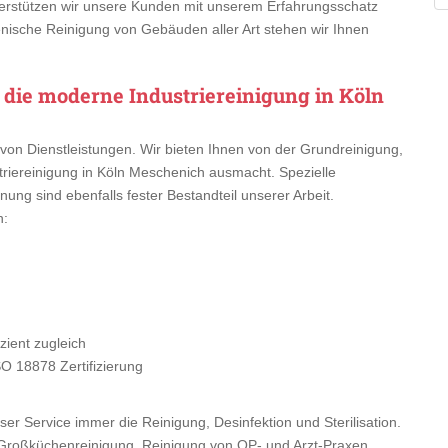
rstützen wir unsere Kunden mit unserem Erfahrungsschatz
enische Reinigung von Gebäuden aller Art stehen wir Ihnen
 die moderne Industriereinigung in Köln
von Dienstleistungen. Wir bieten Ihnen von der Grundreinigung,
riereinigung in Köln Meschenich ausmacht. Spezielle
nung sind ebenfalls fester Bestandteil unserer Arbeit.
n:
ient zugleich
SO 18878 Zertifizierung
er Service immer die Reinigung, Desinfektion und Sterilisation.
Großküchenreinigung, Reinigung von OP- und Arzt-Praxen.