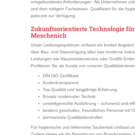
ortsgebundenen Anforderungen. Als Unternehmen unte
und dem nötigem Fachwissen. Qualifiziert für die hygi
jederzeit zur Verfügung.
Zukunftsorientierte Technologie für
Meschenich
Unser Leistungsspektrum umfasst ein breites Angebot 
über Bau- und Glasreinigung alles was moderne Indust
Leistungen wie Hausmeisterservice oder Graffiti-Entfer
Profitieren Sie als Kunde von unseren Qualitätskriterie
DIN ISO Zertifikate
Kostentransparenz
Top-Qualität und langjährige Erfahrung
Einsatz modernster Technik
umweltgerechte Ausführung – schonend und effiz
bestens geschultes, freundliches Personal mit I
permanente Qualitätskontrollen
Für hygienische und tiefenreine Sauberkeit umfasst uns
Zudem bieten wir die Beseitigung von Brandschäden, 