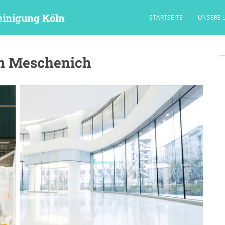
einigung Köln
STARTSEITE
UNSERE 
ln Meschenich