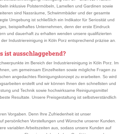
beln inklusive Polstermöbeln, Lamellen und Gardinen sowie
 Weiteren sind Nassräume, Schwimmbäder und der gesamte
egte Umgebung ist schließlich ein Indikator für Seriosität und
ähiges, beispielhaftes Unternehmen, denn der erste Eindruck
ern und dauerhaft zu erhalten wenden unsere qualifizierten
n der Industriereinigung in Köln Porz entsprechend präzise an.
s ist ausschlaggebend?
chwerpunkte im Bereich der Industriereinigung in Köln Porz. Im
 Ihnen, um gemeinsam Einzelheiten sowie mögliche Fragen zu
ünschen angedachtes Reinigungskonzept zu erarbeiten. So wird
ngsarbeiten erstellt und wir können Ihnen den schnellsten und
rüstung und Technik sowie hochwirksame Reinigungsmittel
este Resultate. Unsere Preisgestaltung ist selbstverständlich
hren Vorgaben. Denn Ihre Zufriedenheit ist unser
auf persönlichen Vorstellungen und Wünsche unserer Kunden.
nsere variablen Arbeitszeiten aus, sodass unsere Kunden auf