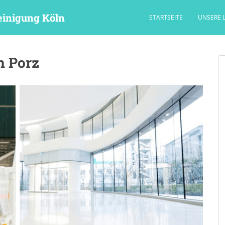
einigung Köln
STARTSEITE
UNSERE 
n Porz