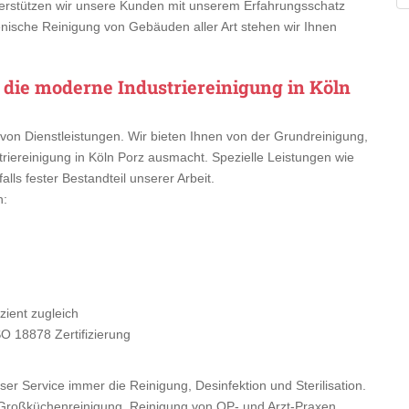
rstützen wir unsere Kunden mit unserem Erfahrungsschatz
enische Reinigung von Gebäuden aller Art stehen wir Ihnen
 die moderne Industriereinigung in Köln
von Dienstleistungen. Wir bieten Ihnen von der Grundreinigung,
riereinigung in Köln Porz ausmacht. Spezielle Leistungen wie
lls fester Bestandteil unserer Arbeit.
n:
ient zugleich
SO 18878 Zertifizierung
er Service immer die Reinigung, Desinfektion und Sterilisation.
Großküchenreinigung, Reinigung von OP- und Arzt-Praxen.