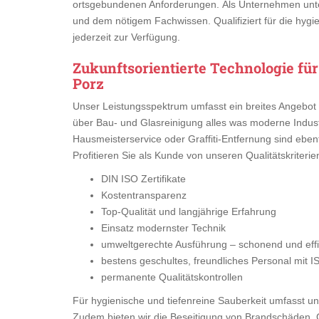
ortsgebundenen Anforderungen. Als Unternehmen unte
und dem nötigem Fachwissen. Qualifiziert für die hygi
jederzeit zur Verfügung.
Zukunftsorientierte Technologie für
Porz
Unser Leistungsspektrum umfasst ein breites Angebot 
über Bau- und Glasreinigung alles was moderne Indust
Hausmeisterservice oder Graffiti-Entfernung sind ebenfa
Profitieren Sie als Kunde von unseren Qualitätskriterie
DIN ISO Zertifikate
Kostentransparenz
Top-Qualität und langjährige Erfahrung
Einsatz modernster Technik
umweltgerechte Ausführung – schonend und effiz
bestens geschultes, freundliches Personal mit I
permanente Qualitätskontrollen
Für hygienische und tiefenreine Sauberkeit umfasst uns
Zudem bieten wir die Beseitigung von Brandschäden, 