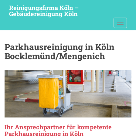
S
Reinigungsfirma Köln –
k
Gebäudereinigung Köln
i
TOGGLE
p
t
o
Parkhausreinigung in Köln
m
a
Bocklemünd/Mengenich
i
n
c
o
n
t
e
n
t
Ihr Ansprechpartner für kompetente
Parkhausreinigung in Köln