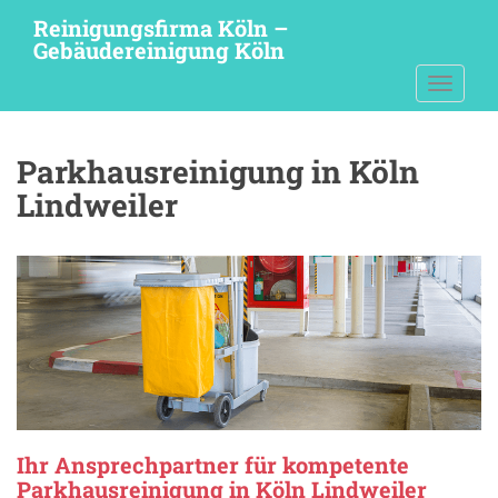
S
Reinigungsfirma Köln –
k
Gebäudereinigung Köln
i
TOGGLE
p
t
o
Parkhausreinigung in Köln
m
a
Lindweiler
i
n
c
o
n
t
e
n
t
Ihr Ansprechpartner für kompetente
Parkhausreinigung in Köln Lindweiler