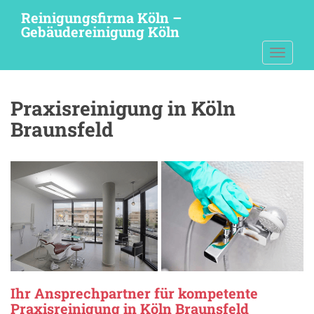
S
Reinigungsfirma Köln –
k
Gebäudereinigung Köln
i
TOGGLE
p
t
o
Praxisreinigung in Köln
m
a
Braunsfeld
i
n
c
o
n
t
e
n
t
Ihr Ansprechpartner für kompetente
Praxisreinigung in Köln Braunsfeld