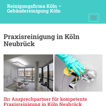
S
Reinigungsfirma Köln –
k
Gebäudereinigung Köln
i
TOGGLE
p
t
o
Praxisreinigung in Köln
m
a
Neubrück
i
n
c
o
n
t
e
n
t
Ihr Ansprechpartner für kompetente
Praxisreinigung in Köln Neubrück