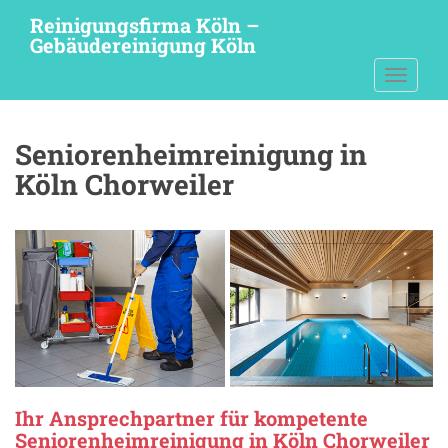
S
Reinigungsfirma Köln –
k
Gebäudereinigung Köln
i
TOGGLE
p
t
o
Seniorenheimreinigung in
m
a
Köln Chorweiler
i
n
c
o
n
t
e
n
t
Ihr Ansprechpartner für kompetente
Seniorenheimreinigung in Köln Chorweiler