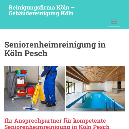
S
Reinigungsfirma Köln –
k
Gebäudereinigung Köln
i
TOGGLE
p
t
o
Seniorenheimreinigung in
m
a
Köln Pesch
i
n
c
o
n
t
e
n
t
Ihr Ansprechpartner für kompetente
Seniorenheimreinigung in Köln Pesch