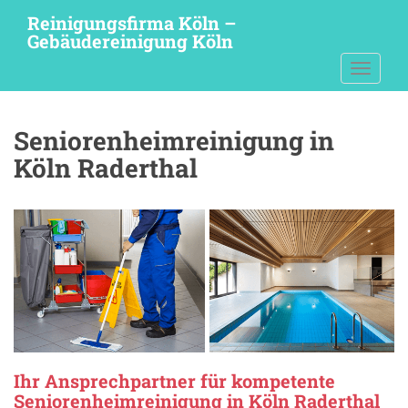
S
Reinigungsfirma Köln –
k
Gebäudereinigung Köln
i
TOGGLE
p
t
o
Seniorenheimreinigung in
m
a
Köln Raderthal
i
n
c
o
n
t
e
n
t
Ihr Ansprechpartner für kompetente
Seniorenheimreinigung in Köln Raderthal