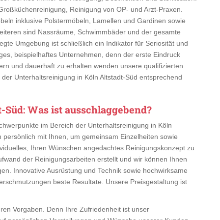
Großküchenreinigung, Reinigung von OP- und Arzt-Praxen.
beln inklusive Polstermöbeln, Lamellen und Gardinen sowie
 Weiteren sind Nassräume, Schwimmbäder und der gesamte
egte Umgebung ist schließlich ein Indikator für Seriosität und
ähiges, beispielhaftes Unternehmen, denn der erste Eindruck
ern und dauerhaft zu erhalten wenden unsere qualifizierten
n der Unterhaltsreinigung in Köln Altstadt-Süd entsprechend
t-Süd
: Was ist ausschlaggebend?
Schwerpunkte im Bereich der Unterhaltsreinigung in Köln
n persönlich mit Ihnen, um gemeinsam Einzelheiten sowie
dividuelles, Ihren Wünschen angedachtes Reinigungskonzept zu
 Aufwand der Reinigungsarbeiten erstellt und wir können Ihnen
igen. Innovative Ausrüstung und Technik sowie hochwirksame
Verschmutzungen beste Resultate. Unsere Preisgestaltung ist
hren Vorgaben. Denn Ihre Zufriedenheit ist unser