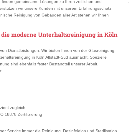
d finden gemeinsame Lösungen zu Ihren zeitlichen und
rstützen wir unsere Kunden mit unserem Erfahrungsschatz
enische Reinigung von Gebäuden aller Art stehen wir Ihnen
r die moderne Unterhaltsreinigung in Köln
von Dienstleistungen. Wir bieten Ihnen von der Glasreinigung,
rhaltsreinigung in Köln Altstadt-Süd ausmacht. Spezielle
nung sind ebenfalls fester Bestandteil unserer Arbeit.
n:
ient zugleich
SO 18878 Zertifizierung
er Service immer die Reinigung, Desinfektion und Sterilisation.