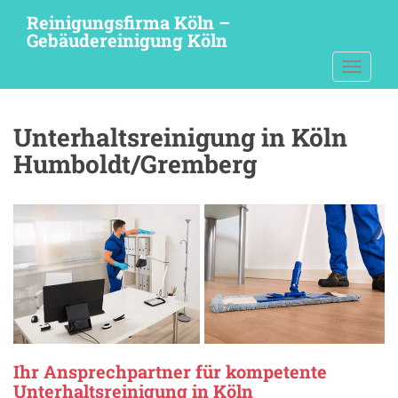
S
Reinigungsfirma Köln –
k
Gebäudereinigung Köln
i
TOGGLE
p
t
o
Unterhaltsreinigung in Köln
m
a
Humboldt/Gremberg
i
n
c
o
n
t
e
n
t
Ihr Ansprechpartner für kompetente
Unterhaltsreinigung in Köln