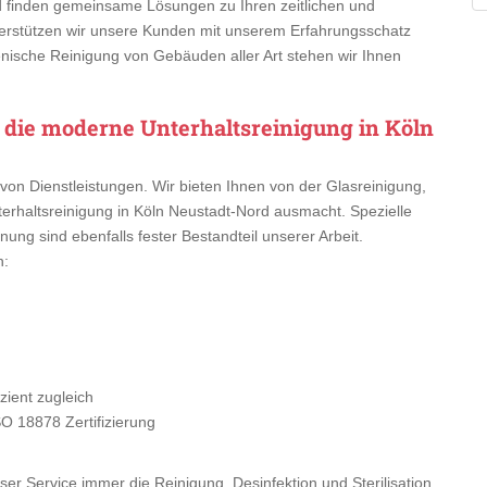
d finden gemeinsame Lösungen zu Ihren zeitlichen und
rstützen wir unsere Kunden mit unserem Erfahrungsschatz
enische Reinigung von Gebäuden aller Art stehen wir Ihnen
r die moderne Unterhaltsreinigung in Köln
von Dienstleistungen. Wir bieten Ihnen von der Glasreinigung,
rhaltsreinigung in Köln Neustadt-Nord ausmacht. Spezielle
nung sind ebenfalls fester Bestandteil unserer Arbeit.
n:
ient zugleich
SO 18878 Zertifizierung
er Service immer die Reinigung, Desinfektion und Sterilisation.