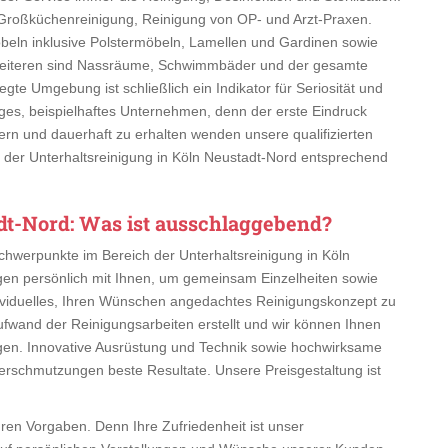
Großküchenreinigung, Reinigung von OP- und Arzt-Praxen.
beln inklusive Polstermöbeln, Lamellen und Gardinen sowie
 Weiteren sind Nassräume, Schwimmbäder und der gesamte
egte Umgebung ist schließlich ein Indikator für Seriosität und
ähiges, beispielhaftes Unternehmen, denn der erste Eindruck
ern und dauerhaft zu erhalten wenden unsere qualifizierten
in der Unterhaltsreinigung in Köln Neustadt-Nord entsprechend
dt-Nord
: Was ist ausschlaggebend?
Schwerpunkte im Bereich der Unterhaltsreinigung in Köln
gen persönlich mit Ihnen, um gemeinsam Einzelheiten sowie
dividuelles, Ihren Wünschen angedachtes Reinigungskonzept zu
 Aufwand der Reinigungsarbeiten erstellt und wir können Ihnen
igen. Innovative Ausrüstung und Technik sowie hochwirksame
Verschmutzungen beste Resultate. Unsere Preisgestaltung ist
hren Vorgaben. Denn Ihre Zufriedenheit ist unser